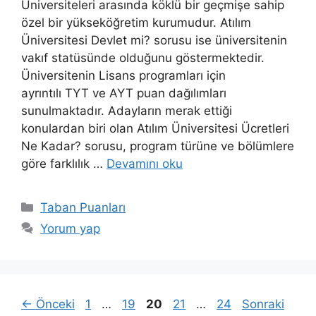
Üniversiteleri arasında köklü bir geçmişe sahip
özel bir yükseköğretim kurumudur. Atılım
Üniversitesi Devlet mi? sorusu ise üniversitenin
vakıf statüsünde olduğunu göstermektedir.
Üniversitenin Lisans programları için
ayrıntılı TYT ve AYT puan dağılımları
sunulmaktadır. Adayların merak ettiği
konulardan biri olan Atılım Üniversitesi Ücretleri
Ne Kadar? sorusu, program türüne ve bölümlere
göre farklılık …
Devamını oku
Kategoriler
Taban Puanları
Yorum yap
Sayfa
Sayfa
Sayfa
Sayfa
Sayfa
←
Önceki
1
…
19
20
21
…
24
Sonraki