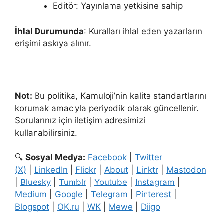
Editör: Yayınlama yetkisine sahip
İhlal Durumunda
: Kuralları ihlal eden yazarların
erişimi askıya alınır.
Not:
Bu politika, Kamuloji’nin kalite standartlarını
korumak amacıyla periyodik olarak güncellenir.
Sorularınız için iletişim adresimizi
kullanabilirsiniz.
🔍
Sosyal Medya:
Facebook
|
Twitter
(X)
|
LinkedIn
|
Flickr
|
About
|
Linktr
|
Mastodon
|
Bluesky
|
Tumblr
|
Youtube
|
Instagram
|
Medium
|
Google
|
Telegram
|
Pinterest
|
Blogspot
|
OK.ru
|
WK
|
Mewe
|
Diigo