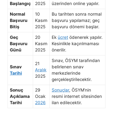
Başlangıç
2025
üzerinden online yapılır.
Normal
10
Bu tarihten sonra normal
Başvuru
Kasım
başvuru yapılamaz; geç
Bitiş
2025
başvuru dönemi başlar.
Geç
20
Ek
ücret
ödenerek yapılır.
Başvuru
Kasım
Kesinlikle kaçırılmaması
Günü
2025
önerilir.
Sınav, ÖSYM tarafından
21
Sınav
belirlenen sınav
Aralık
Tarihi
merkezlerinde
2025
gerçekleştirilecektir.
Sonuç
29
Sonuçlar
, ÖSYM’nin
Açıklama
Ocak
resmi internet sitesinden
Tarihi
2026
ilan edilecektir.