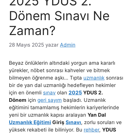
2025 YDUS 2.
Dönem Sınavı Ne
Zaman?
28 Mayıs 2025
yazar
Admin
Beyaz önlüklerin altındaki yorgun ama kararlı
yürekler, nöbet sonrası kahveler ve bitmek
bilmeyen öğrenme aşkı… Tıpta
uzmanlık
sonrası
bir de yan dal uzmanlığı hedefleyen hekimler
için en önemli
sınav
olan
2025
YDUS 2.
Dönem
için
geri sayım
başladı. Uzmanlık
eğitimini tamamlamış hekimlerin kariyerlerinde
yeni bir uzmanlık kapısı aralayan
Yan Dal
Uzmanlık Eğitimi
Giriş
Sınavı
, zorlu soruları ve
yüksek rekabeti ile biliniyor. Bu
rehber
,
YDUS