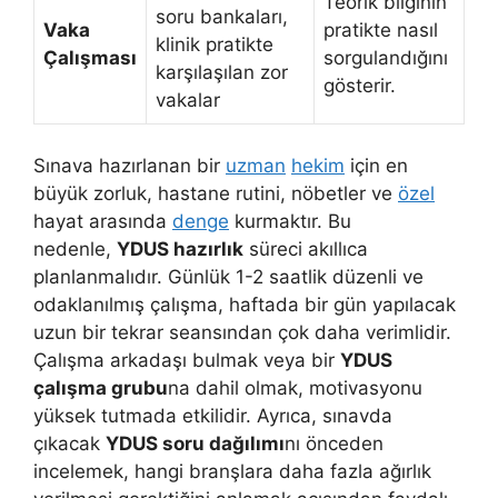
Teorik bilginin
soru bankaları,
Vaka
pratikte nasıl
klinik pratikte
Çalışması
sorgulandığını
karşılaşılan zor
gösterir.
vakalar
Sınava hazırlanan bir
uzman
hekim
için en
büyük zorluk, hastane rutini, nöbetler ve
özel
hayat arasında
denge
kurmaktır. Bu
nedenle,
YDUS hazırlık
süreci akıllıca
planlanmalıdır. Günlük 1-2 saatlik düzenli ve
odaklanılmış çalışma, haftada bir gün yapılacak
uzun bir tekrar seansından çok daha verimlidir.
Çalışma arkadaşı bulmak veya bir
YDUS
çalışma grubu
na dahil olmak, motivasyonu
yüksek tutmada etkilidir. Ayrıca, sınavda
çıkacak
YDUS soru dağılımı
nı önceden
incelemek, hangi branşlara daha fazla ağırlık