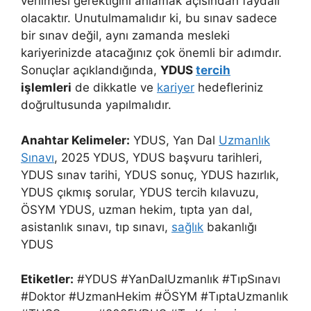
verilmesi gerektiğini anlamak açısından faydalı
olacaktır. Unutulmamalıdır ki, bu sınav sadece
bir sınav değil, aynı zamanda mesleki
kariyerinizde atacağınız çok önemli bir adımdır.
Sonuçlar açıklandığında,
YDUS
tercih
işlemleri
de dikkatle ve
kariyer
hedefleriniz
doğrultusunda yapılmalıdır.
Anahtar Kelimeler:
YDUS, Yan Dal
Uzmanlık
Sınavı
, 2025 YDUS, YDUS başvuru tarihleri,
YDUS sınav tarihi, YDUS sonuç, YDUS hazırlık,
YDUS çıkmış sorular, YDUS tercih kılavuzu,
ÖSYM YDUS, uzman hekim, tıpta yan dal,
asistanlık sınavı, tıp sınavı,
sağlık
bakanlığı
YDUS
Etiketler:
#YDUS #YanDalUzmanlık #TıpSınavı
#Doktor #UzmanHekim #ÖSYM #TıptaUzmanlık