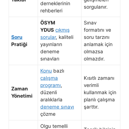
derneklerinin
sorgulanır.
rehberleri
ÖSYM
Sınav
YDUS
çıkmış
formatını ve
Soru
sorular
, kaliteli
soru tarzını
Pratiği
yayınların
anlamak için
deneme
olmazsa
sınavları
olmazdır.
Konu
bazlı
çalışma
Kısıtlı zamanı
programı
,
verimli
Zaman
düzenli
kullanmak için
Yönetimi
aralıklarla
planlı çalışma
deneme sınavı
şarttır.
çözme
Olgu temelli