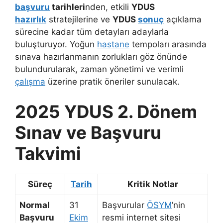
başvuru
tarihleri
nden, etkili
YDUS
hazırlık
stratejilerine ve
YDUS
sonuç
açıklama
sürecine kadar tüm detayları adaylarla
buluşturuyor. Yoğun
hastane
tempoları arasında
sınava hazırlanmanın zorlukları göz önünde
bulundurularak, zaman yönetimi ve verimli
çalışma
üzerine pratik öneriler sunulacak.
2025 YDUS 2. Dönem
Sınav ve Başvuru
Takvimi
Süreç
Tarih
Kritik Notlar
Normal
31
Başvurular
ÖSYM
’nin
Başvuru
Ekim
resmi internet sitesi