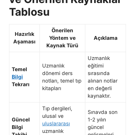
Tablosu
Önerilen
Hazırlık
Yöntem ve
Açıklama
Aşaması
Kaynak Türü
Uzmanlık
Uzmanlık
eğitimi
Temel
dönemi ders
sırasında
Bilgi
notları, temel tıp
alınan notlar
Tekrarı
kitapları
en değerli
kaynaktır.
Tıp dergileri,
Sınavda son
ulusal ve
Güncel
1-2 yılın
uluslararası
Bilgi
güncel
uzmanlık
Takibi
gelişmeleri