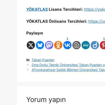
YÖKATLAS
Lisans Tercihleri:
https://yok
YÖKATLAS Önlisans Tercihleri:
https://y
Paylaşın
1
1
Kategoriler
Taban Puanları
Orta Doğu Teknik Üniversitesi Taban Puanları ve
Afyonkarahisar Sağlık Bilimleri Üniversitesi Tab
Yorum yapın