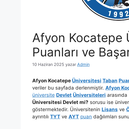
Afyon Kocatepe Ü
Puanları ve Başar
10 Haziran 2025
yazar
Admin
Afyon Kocatepe
Üniversitesi
Taban
Puan
veriler bu sayfada derlenmiştir.
Afyon Koc
üniversite
Devlet
Üniversiteleri
arasında 
Üniversitesi Devlet mi?
sorusu ise üniver
göstermektedir. Üniversitenin
Lisans
ve
Ö
ayrıntılı
TYT
ve
AYT
puan
dağılımları sun