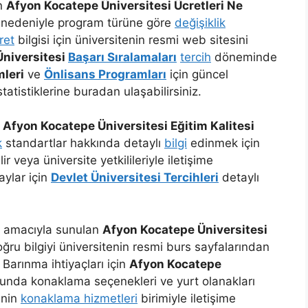
an
Afyon Kocatepe Üniversitesi Ücretleri Ne
ı nedeniyle program türüne göre
değişiklik
ret
bilgisi için üniversitenin resmi web sitesini
niversitesi
Başarı Sıralamaları
tercih
döneminde
leri
ve
Önlisans Programları
için güncel
statistiklerine buradan ulaşabilirsiniz.
a
Afyon Kocatepe Üniversitesi Eğitim Kalitesi
k
standartlar hakkında detaylı
bilgi
edinmek için
r veya üniversite yetkilileriyle iletişime
aylar için
Devlet Üniversitesi Tercihleri
detaylı
k amacıyla sunulan
Afyon Kocatepe Üniversitesi
ru bilgiyi üniversitenin resmi burs sayfalarından
. Barınma ihtiyaçları için
Afyon Kocatepe
nda konaklama seçenekleri ve yurt olanakları
enin
konaklama hizmetleri
birimiyle iletişime