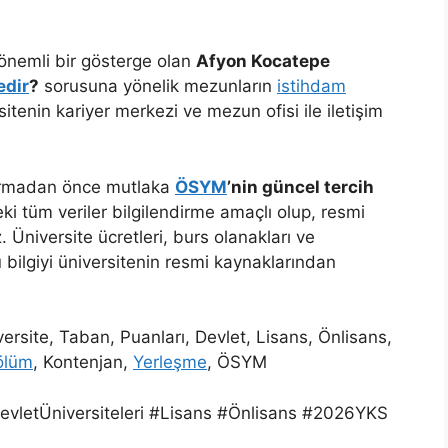
önemli bir gösterge olan
Afyon Kocatepe
edir
?
sorusuna yönelik mezunların
istihdam
rsitenin kariyer merkezi ve mezun ofisi ile iletişim
şturmadan önce mutlaka
ÖSYM
’nin güncel tercih
ki tüm veriler bilgilendirme amaçlı olup, resmi
. Üniversite ücretleri, burs olanakları ve
ilgiyi üniversitenin resmi kaynaklarından
rsite, Taban, Puanları, Devlet, Lisans, Önlisans,
ölüm
, Kontenjan,
Yerleşme
, ÖSYM
vletÜniversiteleri #Lisans #Önlisans #2026YKS