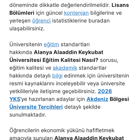
döneminde dikkatle değerlendirilmelidir.
Lisans
Bölümleri
için güncel
kontenjan
bilgilerine ve
yerleşen
öğrenci
istatistiklerine buradan
ulaşabilirsiniz.
Üniversitenin
eğitim
standartları
hakkında
Alanya Alaaddin Keykubat
Üniversitesi Eğitim Kalitesi Nasıl?
sorusu,
eğitim kalitesi ve
akademik
standartlar
hakkında detaylı
bilgi
edinmek için üniversitenin
resmi kaynaklarını inceleyebilir veya üniversite
yetkilileriyle iletişime geçebilirsiniz.
2026
YKS
‘ye hazırlanan adaylar için
Akdeniz
Bölgesi
Üniversite Tercihleri
detaylı şekilde
sunulmaktadır.
Öğrencilerin ekonomik yükünü hafifletmek
amacıyla sunulan
Alanya Alaaddin Keykubat