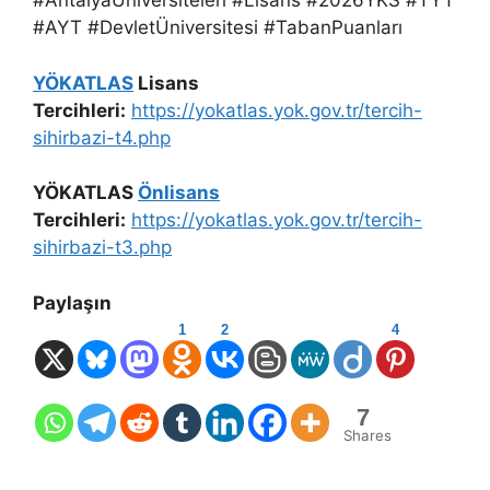
#AntalyaÜniversiteleri #Lisans #2026YKS #TYT
#AYT #DevletÜniversitesi #TabanPuanları
YÖKATLAS
Lisans
Tercihleri:
https://yokatlas.yok.gov.tr/tercih-
sihirbazi-t4.php
YÖKATLAS
Önlisans
Tercihleri:
https://yokatlas.yok.gov.tr/tercih-
sihirbazi-t3.php
Paylaşın
1
2
4
7
Shares