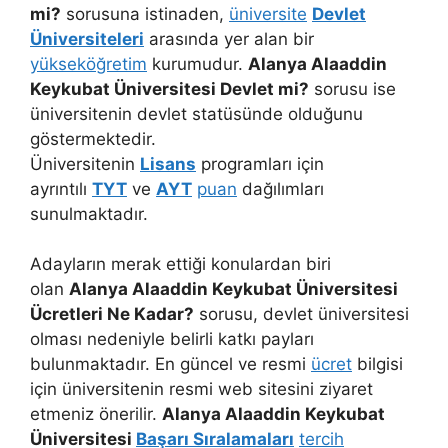
mi?
sorusuna istinaden,
üniversite
Devlet
Üniversiteleri
arasında yer alan bir
yükseköğretim
kurumudur.
Alanya Alaaddin
Keykubat Üniversitesi Devlet mi?
sorusu ise
üniversitenin devlet statüsünde olduğunu
göstermektedir.
Üniversitenin
Lisans
programları için
ayrıntılı
TYT
ve
AYT
puan
dağılımları
sunulmaktadır.
Adayların merak ettiği konulardan biri
olan
Alanya Alaaddin Keykubat Üniversitesi
Ücretleri Ne Kadar?
sorusu, devlet üniversitesi
olması nedeniyle belirli katkı payları
bulunmaktadır. En güncel ve resmi
ücret
bilgisi
için üniversitenin resmi web sitesini ziyaret
etmeniz önerilir.
Alanya Alaaddin Keykubat
Üniversitesi
Başarı Sıralamaları
tercih