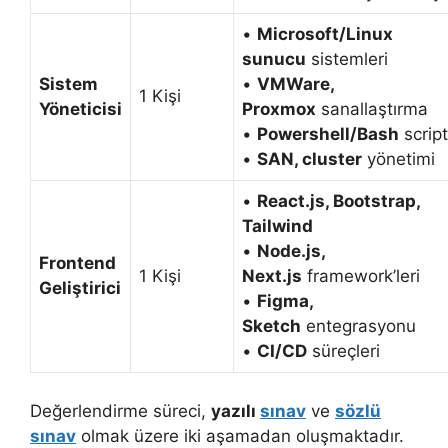
•
Microsoft/Linux
sunucu
sistemleri
Sistem
•
VMWare,
1 Kişi
Yöneticisi
Proxmox
sanallaştırma
•
Powershell/Bash
script
•
SAN, cluster
yönetimi
•
React.js, Bootstrap,
Tailwind
•
Node.js,
Frontend
1 Kişi
Next.js
framework’leri
Geliştirici
•
Figma,
Sketch
entegrasyonu
•
CI/CD
süreçleri
Değerlendirme süreci,
yazılı
sınav
ve
sözlü
sınav
olmak üzere iki aşamadan oluşmaktadır.