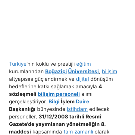
Türkiye
’nin köklü ve prestijli
eğitim
kurumlarından
Boğaziçi
Üniversitesi
,
bilişim
altyapısını güçlendirmek ve
dijital
dönüşüm
hedeflerine katkı sağlamak amacıyla
4
sözleşmeli
bilişim personeli
alımı
gerçekleştiriyor.
Bilgi
İşlem
Daire
Başkanlığı
bünyesinde
istihdam
edilecek
personeller,
31/12/2008 tarihli Resmî
Gazete’de yayımlanan yönetmeliğin 8.
maddesi
kapsamında
tam zamanlı
olarak