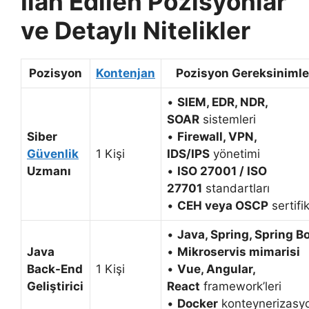
İlan Edilen Pozisyonlar
ve Detaylı Nitelikler
Pozisyon
Kontenjan
Pozisyon Gereksinimle
•
SIEM, EDR, NDR,
SOAR
sistemleri
Siber
•
Firewall, VPN,
Güvenlik
1 Kişi
IDS/IPS
yönetimi
Uzmanı
•
ISO 27001 / ISO
27701
standartları
•
CEH veya OSCP
sertifi
•
Java, Spring, Spring B
Java
•
Mikroservis mimarisi
Back-End
1 Kişi
•
Vue, Angular,
Geliştirici
React
framework’leri
•
Docker
konteynerizasy