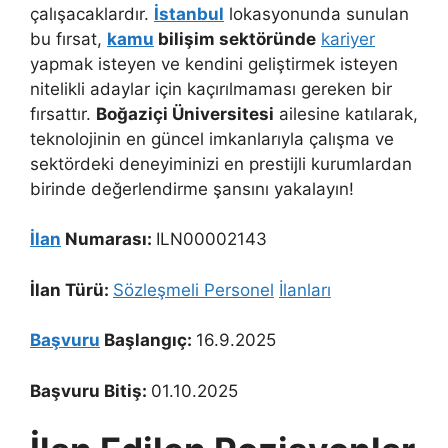
çalışacaklardır.
İstanbul
lokasyonunda sunulan
bu fırsat,
kamu
bilişim sektöründe
kariyer
yapmak isteyen ve kendini geliştirmek isteyen
nitelikli adaylar için kaçırılmaması gereken bir
fırsattır.
Boğaziçi Üniversitesi
ailesine katılarak,
teknolojinin en güncel imkanlarıyla çalışma ve
sektördeki deneyiminizi en prestijli kurumlardan
birinde değerlendirme şansını yakalayın!
İlan
Numarası:
ILN00002143
İlan Türü:
Sözleşmeli Personel
İlanları
Başvuru
Başlangıç:
16.9.2025
Başvuru Bitiş:
01.10.2025