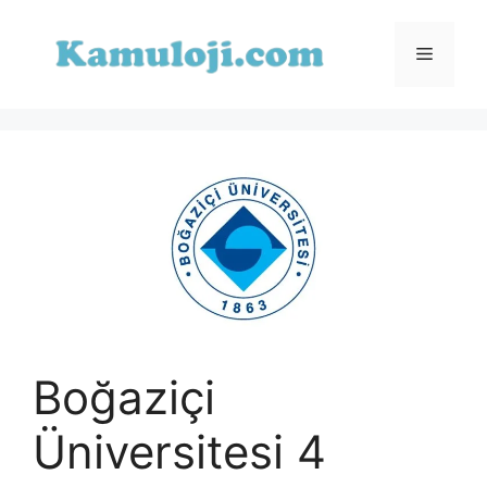
İçeriğe
atla
Menü
Boğaziçi
Üniversitesi 4