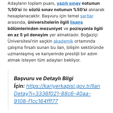
Adayların toplam puanı,
yazılı sınav
notunun
%50’si
ile
sözlü sınav notunun %50’si
alınarak
hesaplanacaktır. Başvuru için temel
şartlar
arasında,
üniversitelerin ilgili
lisans
bölümlerinden mezuniyet
ve
pozisyonla ilgili
en az 5 yıl deneyim
yer almaktadır. Boğaziçi
Üniversitesi’nin seçkin
akademik
ortamında
çalışma fırsatı sunan bu ilan, bilişim sektöründe
uzmanlaşmış ve kariyerinde prestijli bir adım
atmak isteyen tüm adayları bekliyor.
Başvuru ve Detaylı Bilgi
İçin:
https://kariyerkapisi.gov.tr/Ilan
Detay?i=3336f021-88c6-40aa-
9108-f1cc164fff77