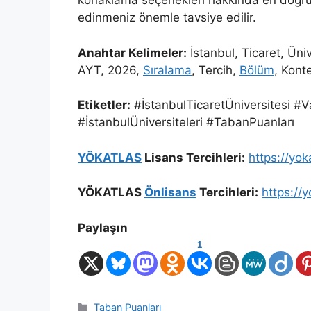
konaklama seçenekleri hakkında en doğru b
edinmeniz önemle tavsiye edilir.
Anahtar Kelimeler:
İstanbul, Ticaret, Üni
AYT, 2026,
Sıralama
, Tercih,
Bölüm
, Kont
Etiketler:
#İstanbulTicaretÜniversitesi #
#İstanbulÜniversiteleri #TabanPuanları
YÖKATLAS
Lisans Tercihleri:
https://yok
YÖKATLAS
Önlisans
Tercihleri:
https://y
Paylaşın
1
Kategoriler
Taban Puanları