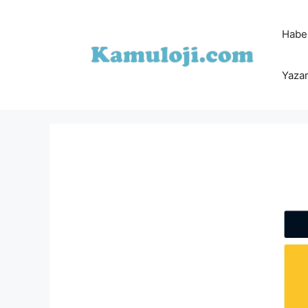
İçeriğe
atla
Habe
Yazar