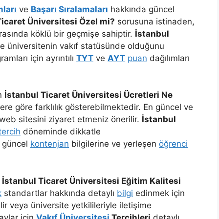
ları
ve
Başarı
Sıralamaları
hakkında güncel
Ticaret Üniversitesi Özel mi?
sorusuna istinaden,
asında köklü bir geçmişe sahiptir.
İstanbul
e üniversitenin vakıf statüsünde olduğunu
amları için ayrıntılı
TYT
ve
AYT
puan
dağılımları
an
İstanbul Ticaret Üniversitesi Ücretleri Ne
e göre farklılık gösterebilmektedir. En güncel ve
 web sitesini ziyaret etmeniz önerilir.
İstanbul
tercih
döneminde dikkatle
n güncel
kontenjan
bilgilerine ve yerleşen
öğrenci
a
İstanbul Ticaret Üniversitesi Eğitim Kalitesi
k
standartlar hakkında detaylı
bilgi
edinmek için
r veya üniversite yetkilileriyle iletişime
aylar için
Vakıf Üniversitesi
Tercihleri
detaylı