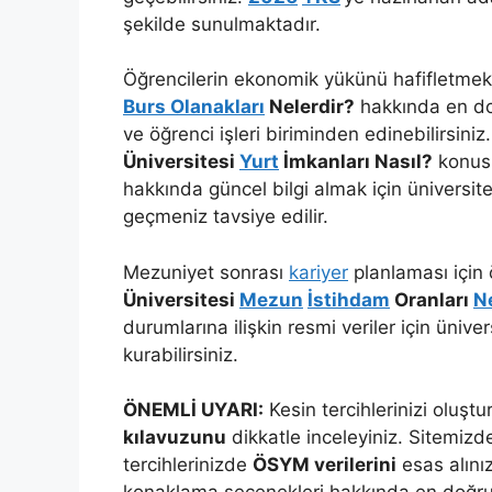
şekilde sunulmaktadır.
Öğrencilerin ekonomik yükünü hafifletme
Burs Olanakları
Nelerdir?
hakkında en doğ
ve öğrenci işleri biriminden edinebilirsiniz
Üniversitesi
Yurt
İmkanları Nasıl?
konusu
hakkında güncel bilgi almak için üniversit
geçmeniz tavsiye edilir.
Mezuniyet sonrası
kariyer
planlaması için 
Üniversitesi
Mezun
İstihdam
Oranları
N
durumlarına ilişkin resmi veriler için ünive
kurabilirsiniz.
ÖNEMLİ UYARI:
Kesin tercihlerinizi olu
kılavuzunu
dikkatle inceleyiniz. Sitemizde
tercihlerinizde
ÖSYM verilerini
esas alınız