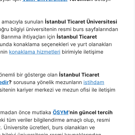
k amacıyla sunulan
İstanbul Ticaret Üniversitesi
ru bilgiyi üniversitenin resmi burs sayfalarından
. Barınma ihtiyaçları için
İstanbul Ticaret
nda konaklama seçenekleri ve yurt olanakları
enin
konaklama hizmetleri
birimiyle iletişime
önemli bir gösterge olan
İstanbul Ticaret
edir
?
sorusuna yönelik mezunların
istihdam
rsitenin kariyer merkezi ve mezun ofisi ile iletişim
şturmadan önce mutlaka
ÖSYM
’nin güncel tercih
ki tüm veriler bilgilendirme amaçlı olup, resmi
. Üniversite ücretleri, burs olanakları ve