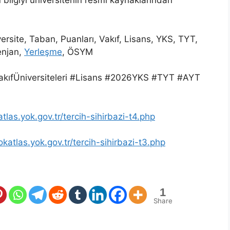
ilgiyi üniversitenin resmi kaynaklarından
versite, Taban, Puanları, Vakıf, Lisans, YKS, TYT,
enjan,
Yerleşme
, ÖSYM
VakıfÜniversiteleri #Lisans #2026YKS #TYT #AYT
atlas.yok.gov.tr/tercih-sihirbazi-t4.php
okatlas.yok.gov.tr/tercih-sihirbazi-t3.php
1
Share