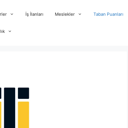
rler
İş İlanları
Meslekler
Taban Puanları
lık