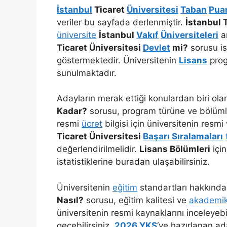
İstanbul
Ticaret
Üniversitesi
Taban
Puan
veriler bu sayfada derlenmiştir.
İstanbul 
üniversite
İstanbul
Vakıf
Üniversiteleri
ar
Ticaret Üniversitesi
Devlet
mi?
sorusu is
göstermektedir. Üniversitenin
Lisans
progr
sunulmaktadır.
Adayların merak ettiği konulardan biri ol
Kadar?
sorusu, program türüne ve bölümler
resmi
ücret
bilgisi için üniversitenin resmi
Ticaret Üniversitesi
Başarı Sıralamaları
değerlendirilmelidir.
Lisans Bölümleri
içi
istatistiklerine buradan ulaşabilirsiniz.
Üniversitenin
eğitim
standartları hakkınd
Nasıl?
sorusu, eğitim kalitesi ve
akademi
üniversitenin resmi kaynaklarını inceleyebili
geçebilirsiniz.
2026
YKS
‘ye hazırlanan ad