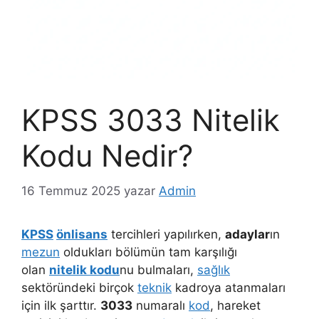
KPSS 3033 Nitelik
Kodu Nedir?
16 Temmuz 2025
yazar
Admin
KPSS
önlisans
tercihleri yapılırken,
adaylar
ın
mezun
oldukları bölümün tam karşılığı
olan
nitelik kodu
nu bulmaları,
sağlık
sektöründeki birçok
teknik
kadroya atanmaları
için ilk şarttır.
3033
numaralı
kod
, hareket