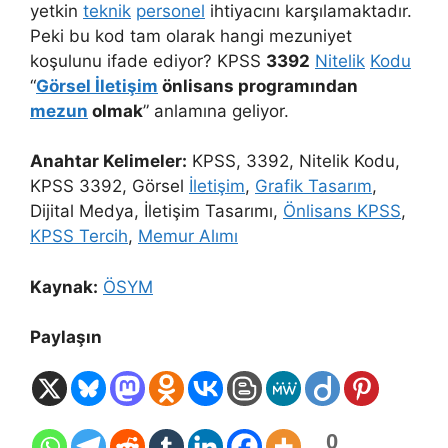
yetkin
teknik
personel
ihtiyacını karşılamaktadır.
Peki bu kod tam olarak hangi mezuniyet
koşulunu ifade ediyor? KPSS
3392
Nitelik
Kodu
“
Görsel İletişim
önlisans programından
mezun
olmak
” anlamına geliyor.
Anahtar Kelimeler:
KPSS, 3392, Nitelik Kodu,
KPSS 3392, Görsel
İletişim
,
Grafik Tasarım
,
Dijital Medya, İletişim Tasarımı,
Önlisans KPSS
,
KPSS Tercih
,
Memur Alımı
Kaynak:
ÖSYM
Paylaşın
0