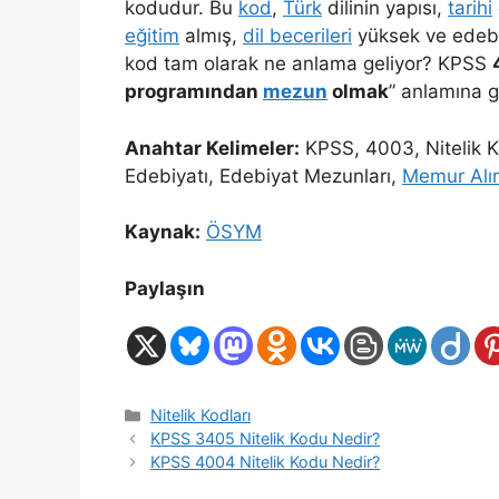
kodudur. Bu
kod
,
Türk
dilinin yapısı,
tarihi
eğitim
almış,
dil becerileri
yüksek ve edebi 
kod tam olarak ne anlama geliyor? KPSS
programından
mezun
olmak
” anlamına g
Anahtar Kelimeler:
KPSS, 4003, Nitelik 
Edebiyatı, Edebiyat Mezunları,
Memur Alı
Kaynak:
ÖSYM
Paylaşın
Kategoriler
Nitelik Kodları
KPSS 3405 Nitelik Kodu Nedir?
KPSS 4004 Nitelik Kodu Nedir?