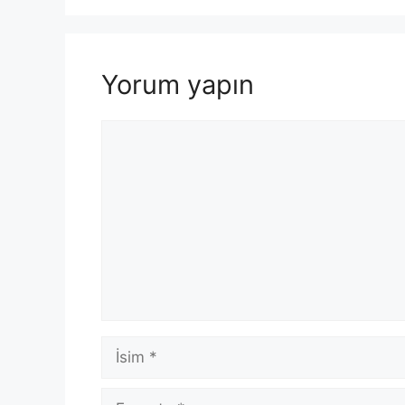
Yorum yapın
Yorum
İsim
E-