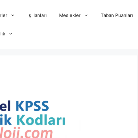
rler
İş İlanları
Meslekler
Taban Puanları
lık