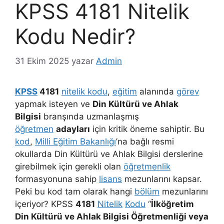
KPSS 4181 Nitelik
Kodu Nedir?
31 Ekim 2025
yazar
Admin
KPSS
4181
nitelik kodu
,
eğitim
alanında
görev
yapmak isteyen ve
Din Kültürü ve Ahlak
Bilgisi
branşında uzmanlaşmış
öğretmen
adayları
için kritik öneme sahiptir. Bu
kod
,
Milli Eğitim Bakanlığı
’na bağlı resmi
okullarda Din Kültürü ve Ahlak Bilgisi derslerine
girebilmek için gerekli olan
öğretmenlik
formasyonuna sahip
lisans
mezunlarını kapsar.
Peki bu kod tam olarak hangi
bölüm
mezunlarını
içeriyor? KPSS
4181
Nitelik
Kodu
“
İlköğretim
Din Kültürü ve Ahlak Bilgisi Öğretmenliği veya