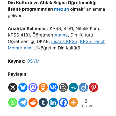
Din Kültürü ve Ahlak Bilgisi Öğretmenliği
lisans programından
mezun
olmak
” anlamına
geliyor.
Anahtar Kelimeler:
KPSS, 4181, Nitelik Kodu,
KPSS 4181, Öğretmen
Atama
, Din Kültürü
Öğretmenliği, DKAB,
Lisans KPSS
,
KPSS Tercih
,
Memur Alımı
, İlköğretim Din Kültürü
Kaynak:
ÖSYM
Paylaşın
0
Shares