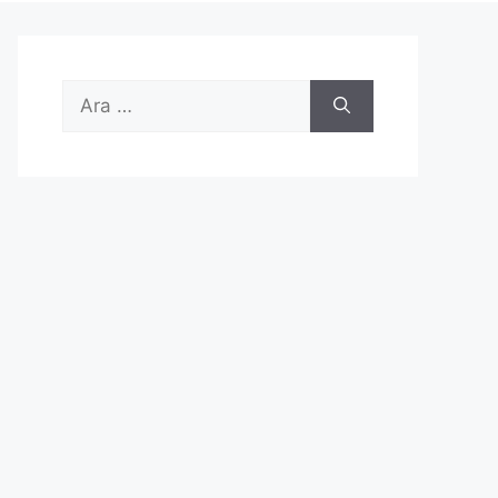
için
ara