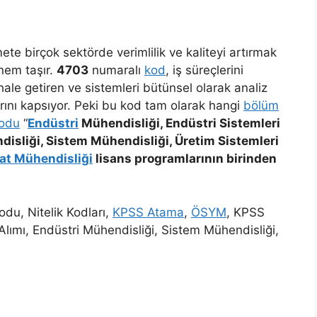
te birçok sektörde verimlilik ve kaliteyi artırmak
em taşır.
4703
numaralı
kod
, iş süreçlerini
hale getiren ve sistemleri bütünsel olarak analiz
rını kapsıyor. Peki bu kod tam olarak hangi
bölüm
Kodu
“
Endüstri
Mühendisliği, Endüstri Sistemleri
isliği, Sistem Mühendisliği, Üretim Sistemleri
at Mühendisliği
lisans programlarının birinden
du, Nitelik Kodları,
KPSS Atama
,
ÖSYM
, KPSS
Alımı, Endüstri Mühendisliği, Sistem Mühendisliği,