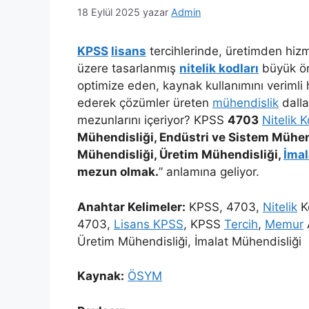
18 Eylül 2025
yazar
Admin
KPSS
lisans
tercihlerinde, üretimden hizme
üzere tasarlanmış
nitelik kodları
büyük ön
optimize eden, kaynak kullanımını verimli 
ederek çözümler üreten
mühendislik
dalla
mezunlarını içeriyor? KPSS
4703
Nitelik 
Mühendisliği, Endüstri ve Sistem Mühend
Mühendisliği, Üretim Mühendisliği,
İmal
mezun olmak.
” anlamına geliyor.
Anahtar Kelimeler:
KPSS, 4703,
Nitelik
Ko
4703,
Lisans KPSS
, KPSS
Tercih
,
Memur
Üretim Mühendisliği, İmalat Mühendisliği
Kaynak:
ÖSYM