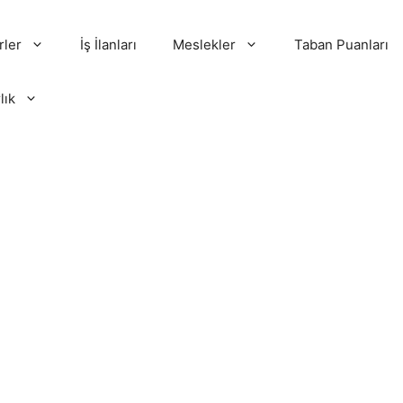
rler
İş İlanları
Meslekler
Taban Puanları
lık