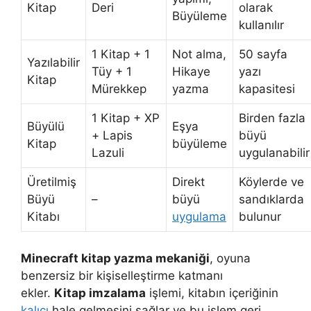
Kitap
Deri
olarak
Büyüleme
kullanılır
1 Kitap + 1
Not alma,
50 sayfa
Yazılabilir
Tüy + 1
Hikaye
yazı
Kitap
Mürekkep
yazma
kapasitesi
1 Kitap + XP
Birden fazla
Büyülü
Eşya
+ Lapis
büyü
Kitap
büyüleme
Lazuli
uygulanabilir
Üretilmiş
Direkt
Köylerde ve
Büyü
–
büyü
sandıklarda
Kitabı
uygulama
bulunur
Minecraft kitap yazma mekaniği
, oyuna
benzersiz bir kişiselleştirme katmanı
ekler.
Kitap imzalama
işlemi, kitabın içeriğinin
kalıcı
hale gelmesini sağlar ve bu işlem geri