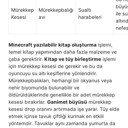
büyü
Mürekkep
Mürekkepbalığı
Sualtı
ile su
Kesesi
avı
harabeleri
altın
nefe
Minecraft yazılabilir kitap oluşturma
işlemi,
temel kitap yapımından daha fazla malzeme ve
çaba gerektirir.
Kitap ve tüy birleştirme
işlemi
için mürekkep kesesi de gerekir ve bu da
oyuncuyu su altı keşiflerine yönlendirir.
Mürekkepbalıkları, herhangi bir okyanus veya
nehir biyomunda bulunabilir ve
öldürüldüklerinde genellikle bir adet mürekkep
kesesi bırakırlar.
Ganimet büyüsü
mürekkep
kesesi drop oranını artırmada işe yarar. Tüy elde
etmek içinse tavuk çiftliği kurmak en etkili
yöntemdir. Tavuklar aynı zamanda yumurta da