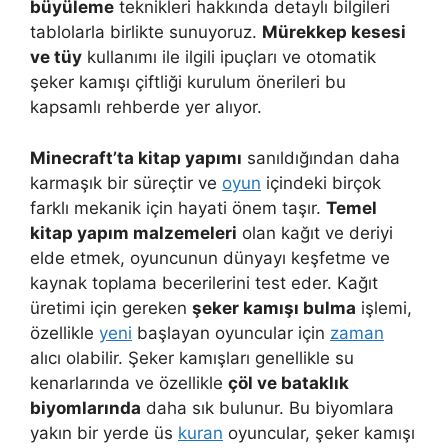
büyüleme
teknikleri hakkında detaylı bilgileri
tablolarla birlikte sunuyoruz.
Mürekkep kesesi
ve tüy
kullanımı ile ilgili ipuçları ve otomatik
şeker kamışı çiftliği kurulum önerileri bu
kapsamlı rehberde yer alıyor.
Minecraft’ta kitap yapımı
sanıldığından daha
karmaşık bir süreçtir ve
oyun
içindeki birçok
farklı mekanik için hayati önem taşır.
Temel
kitap yapım malzemeleri
olan kağıt ve deriyi
elde etmek, oyuncunun dünyayı keşfetme ve
kaynak toplama becerilerini test eder. Kağıt
üretimi için gereken
şeker kamışı bulma
işlemi,
özellikle
yeni
başlayan oyuncular için
zaman
alıcı olabilir. Şeker kamışları genellikle su
kenarlarında ve özellikle
çöl ve bataklık
biyomlarında
daha sık bulunur. Bu biyomlara
yakın bir yerde üs
kuran
oyuncular, şeker kamışı