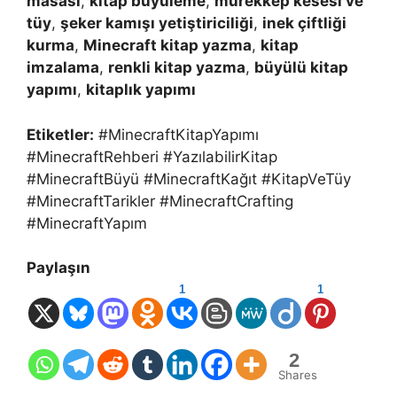
masası
,
kitap büyüleme
,
mürekkep kesesi ve
tüy
,
şeker kamışı yetiştiriciliği
,
inek çiftliği
kurma
,
Minecraft kitap yazma
,
kitap
imzalama
,
renkli kitap yazma
,
büyülü kitap
yapımı
,
kitaplık yapımı
Etiketler:
#MinecraftKitapYapımı
#MinecraftRehberi #YazılabilirKitap
#MinecraftBüyü #MinecraftKağıt #KitapVeTüy
#MinecraftTarikler #MinecraftCrafting
#MinecraftYapım
Paylaşın
1
1
2
Shares