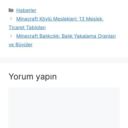
Kategoriler
Haberler
Minecraft Köylü Meslekleri: 13 Meslek,
Ticaret Tabloları
Minecraft Balıkçılık: Balık Yakalama Oranları
ve Büyüler
Yorum yapın
Yorum