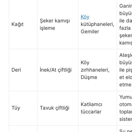
Gani
büyü
Köy
Şeker kamışı
ile d
Kağıt
kütüphaneleri,
işleme
fazla
Gemiler
şeke
kamış
Ateş
Köy
büyü
Deri
İnek/At çiftliği
zırhhaneleri,
ile p
Düşme
et el
etme
Yumu
Katliamcı
otom
Tüy
Tavuk çiftliği
tüccarlar
topl
siste
Su ne