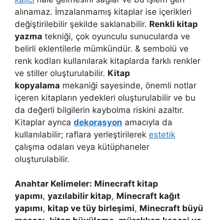
alınamaz. İmzalanmamış kitaplar ise içerikleri
değiştirilebilir şekilde saklanabilir.
Renkli kitap
yazma
tekniği, çok oyunculu sunucularda ve
belirli eklentilerle mümkündür. & sembolü ve
renk kodları kullanılarak kitaplarda farklı renkler
ve stiller oluşturulabilir.
Kitap
kopyalama
mekaniği sayesinde, önemli notlar
içeren kitapların yedekleri oluşturulabilir ve bu
da değerli bilgilerin kaybolma riskini azaltır.
Kitaplar ayrıca
dekorasyon
amacıyla da
kullanılabilir; raflara yerleştirilerek
estetik
çalışma odaları veya kütüphaneler
oluşturulabilir.
Anahtar Kelimeler:
Minecraft kitap
yapımı
,
yazılabilir kitap
,
Minecraft kağıt
yapımı
,
kitap ve tüy birleşimi
,
Minecraft büyü