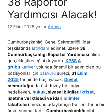
38 Raportör
Yardımcısı Alacak!
12 Ekim 2025
yazar
Admin
Cumhurbaşkanlığı Genel Sekreterliği, idari
teşkilatında
istihdam
edilmek üzere
38
Cumhurbaşkanlığı Raportör Yardımcısı
alımı
gerçekleştireceğini duyurdu.
KPSS
A
grubu
kariyer
yolunda önemli bir adım olan bu
pozisyonlar için
başvuru
süreci,
31
Ekim
2025
tarihinde başlayacak.
Devlet
memurluğu
nda üst düzey bir kariyer
hedefleyen,
hukuk
, siyasal bilgiler,
iktisat
,
işletme ve iktisadi ve idari
bilimler
fakülteleri
mezunu adaylar için bu ilan, tarihi bir
fırsat sunmaktadır.
Cumhurbaşkanlığı
gibi