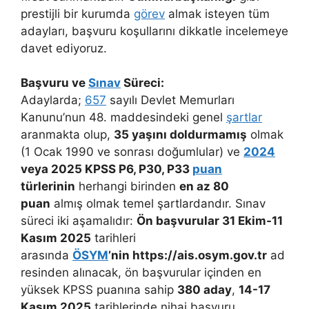
prestijli bir kurumda
görev
almak isteyen tüm
adayları, başvuru koşullarını dikkatle incelemeye
davet ediyoruz.
Başvuru ve
Sınav
Süreci:
Adaylarda;
657
sayılı Devlet Memurları
Kanunu’nun 48. maddesindeki genel
şartlar
aranmakta olup,
35 yaşını doldurmamış
olmak
(1 Ocak 1990 ve sonrası doğumlular) ve
2024
veya 2025 KPSS P6, P30, P33
puan
türlerinin
herhangi birinden
en az 80
puan
almış olmak temel şartlardandır. Sınav
süreci iki aşamalıdır:
Ön başvurular 31 Ekim-11
Kasım 2025
tarihleri
arasında
ÖSYM
’nin https://ais.osym.gov.tr
ad
resinden alınacak, ön başvurular içinden en
yüksek KPSS puanına sahip
380 aday
,
14-17
Kasım 2025
tarihlerinde nihai başvuru