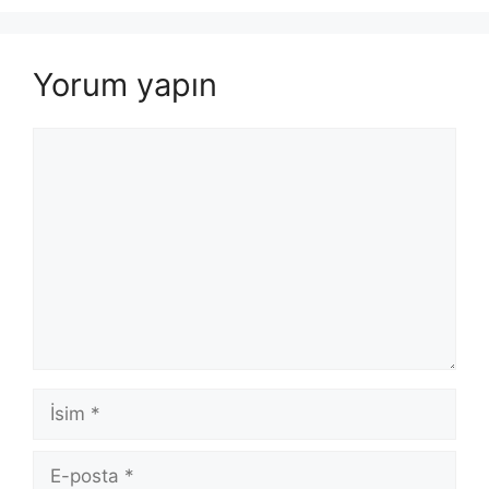
Yorum yapın
Yorum
İsim
E-