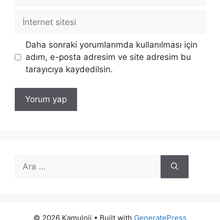
posta
İnternet
sitesi
Daha sonraki yorumlarımda kullanılması için
adım, e-posta adresim ve site adresim bu
tarayıcıya kaydedilsin.
için
ara
© 2026 Kamuloji
• Built with
GeneratePress