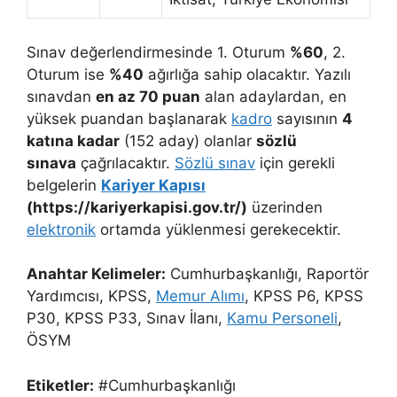
Sınav değerlendirmesinde 1. Oturum
%60
, 2.
Oturum ise
%40
ağırlığa sahip olacaktır. Yazılı
sınavdan
en az 70 puan
alan adaylardan, en
yüksek puandan başlanarak
kadro
sayısının
4
katına kadar
(152 aday) olanlar
sözlü
sınava
çağrılacaktır.
Sözlü sınav
için gerekli
belgelerin
Kariyer Kapısı
(https://kariyerkapisi.gov.tr/)
üzerinden
elektronik
ortamda yüklenmesi gerekecektir.
Anahtar Kelimeler:
Cumhurbaşkanlığı, Raportör
Yardımcısı, KPSS,
Memur Alımı
, KPSS P6, KPSS
P30, KPSS P33, Sınav İlanı,
Kamu Personeli
,
ÖSYM
Etiketler:
#Cumhurbaşkanlığı