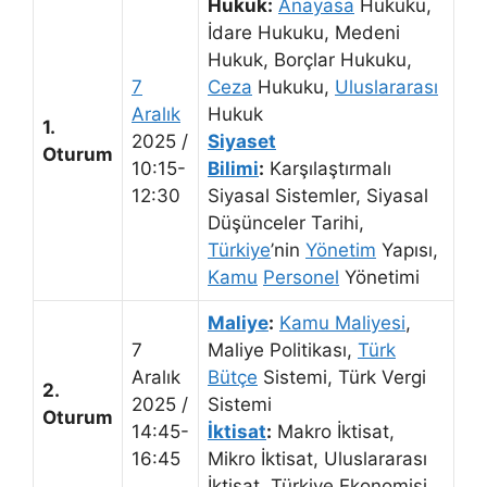
Hukuk:
Anayasa
Hukuku,
İdare Hukuku, Medeni
Hukuk, Borçlar Hukuku,
7
Ceza
Hukuku,
Uluslararası
Aralık
Hukuk
1.
2025 /
Siyaset
Oturum
10:15-
Bilimi
:
Karşılaştırmalı
12:30
Siyasal Sistemler, Siyasal
Düşünceler Tarihi,
Türkiye
’nin
Yönetim
Yapısı,
Kamu
Personel
Yönetimi
Maliye
:
Kamu Maliyesi
,
7
Maliye Politikası,
Türk
Aralık
Bütçe
Sistemi, Türk Vergi
2.
2025 /
Sistemi
Oturum
14:45-
İktisat
:
Makro İktisat,
16:45
Mikro İktisat, Uluslararası
İktisat, Türkiye Ekonomisi