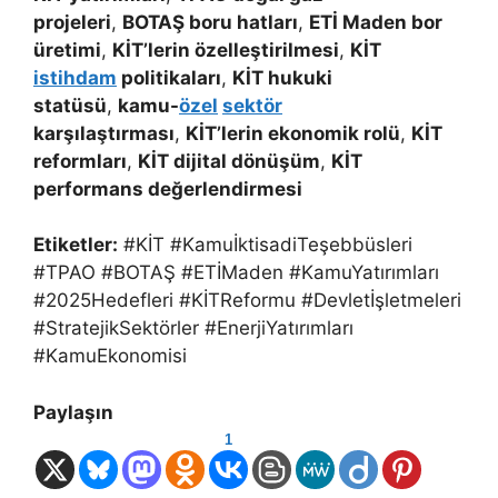
projeleri
,
BOTAŞ boru hatları
,
ETİ Maden bor
üretimi
,
KİT’lerin özelleştirilmesi
,
KİT
istihdam
politikaları
,
KİT hukuki
statüsü
,
kamu-
özel
sektör
karşılaştırması
,
KİT’lerin ekonomik rolü
,
KİT
reformları
,
KİT dijital dönüşüm
,
KİT
performans değerlendirmesi
Etiketler:
#KİT #KamuİktisadiTeşebbüsleri
#TPAO #BOTAŞ #ETİMaden #KamuYatırımları
#2025Hedefleri #KİTReformu #Devletİşletmeleri
#StratejikSektörler #EnerjiYatırımları
#KamuEkonomisi
Paylaşın
1