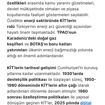
özellikleri
arasında kamu yararını gözetmeleri,
devlet mülkiyetinde olmaları ve piyasa
koşullarında faaliyet göstermeleri sayılabilir.
Özellikle
enerji sektöründe KİT’lerin
rolü
Türkiye’nin enerji arz güvenliği açısından
hayati önem taşımaktadır.
TPAO’nun
Karadeniz’deki doğal gaz
keşifleri
ve
BOTAŞ’ın boru hatları
yatırımları
ülkenin enerji bağımsızlığı yolunda
attığı en önemli adımlardandır.
KİT’lerin tarihsel gelişimi
Cumhuriyet’in kuruluş
yıllarına kadar uzanmaktadır.
1930’larda
devletçilik politikası
ile başlayan süreç,
1950-
1980 döneminde KİT’lerin altın çağı
olarak
adlandırılan dönemle devam etmiştir.
1980
sonrası özelleştirme politikaları
ile yapısal
dönüşüm geçiren KİT’ler,
2025 yılında
dijital