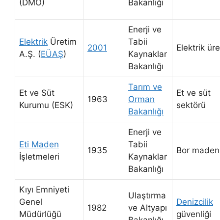
(DMO)
Bakanlığı
Enerji ve
Elektrik
Üretim
Tabii
2001
Elektrik üre
A.Ş. (
EÜAŞ
)
Kaynaklar
Bakanlığı
Tarım ve
Et ve Süt
Et ve süt
1963
Orman
Kurumu (ESK)
sektörü
Bakanlığı
Enerji ve
Eti Maden
Tabii
1935
Bor madenl
İşletmeleri
Kaynaklar
Bakanlığı
Kıyı Emniyeti
Ulaştırma
Genel
Denizcilik
1982
ve Altyapı
Müdürlüğü
güvenliği