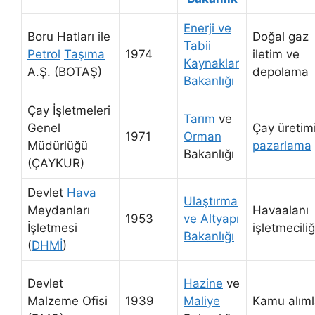
Enerji ve
Boru Hatları ile
Doğal gaz
Tabii
Petrol
Taşıma
1974
iletim ve
Kaynaklar
A.Ş. (BOTAŞ)
depolama
Bakanlığı
Çay İşletmeleri
Tarım
ve
Genel
Çay üretim
1971
Orman
Müdürlüğü
pazarlama
Bakanlığı
(ÇAYKUR)
Devlet
Hava
Ulaştırma
Meydanları
Havaalanı
1953
ve Altyapı
İşletmesi
işletmeciliğ
Bakanlığı
(
DHMİ
)
Devlet
Hazine
ve
Malzeme Ofisi
1939
Maliye
Kamu alıml