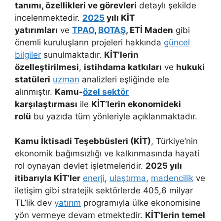
tanımı, özellikleri ve görevleri
detaylı şekilde
incelenmektedir.
2025
yılı KİT
yatırımları
ve
TPAO
,
BOTAŞ
, ETİ Maden
gibi
önemli kuruluşların projeleri hakkında
güncel
bilgiler
sunulmaktadır.
KİT’lerin
özelleştirilmesi
,
istihdama katkıları
ve
hukuki
statüleri
uzman
analizleri eşliğinde ele
alınmıştır.
Kamu-
özel sektör
karşılaştırması
ile
KİT’lerin ekonomideki
rolü
bu yazıda tüm yönleriyle açıklanmaktadır.
Kamu İktisadi Teşebbüsleri (KİT)
, Türkiye’nin
ekonomik bağımsızlığı ve kalkınmasında hayati
rol oynayan devlet işletmeleridir.
2025 yılı
itibarıyla KİT’ler
enerji
,
ulaştırma
,
madencilik
ve
iletişim gibi stratejik sektörlerde 405,6 milyar
TL’lik dev
yatırım
programıyla ülke ekonomisine
yön vermeye devam etmektedir.
KİT’lerin temel