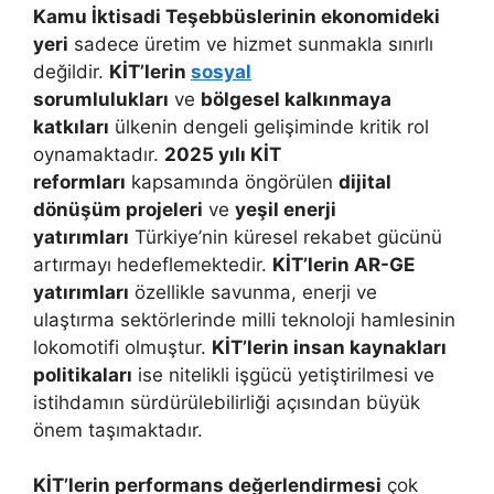
Kamu İktisadi Teşebbüslerinin ekonomideki
yeri
sadece üretim ve hizmet sunmakla sınırlı
değildir.
KİT’lerin
sosyal
sorumlulukları
ve
bölgesel kalkınmaya
katkıları
ülkenin dengeli gelişiminde kritik rol
oynamaktadır.
2025 yılı KİT
reformları
kapsamında öngörülen
dijital
dönüşüm projeleri
ve
yeşil enerji
yatırımları
Türkiye’nin küresel rekabet gücünü
artırmayı hedeflemektedir.
KİT’lerin AR-GE
yatırımları
özellikle savunma, enerji ve
ulaştırma sektörlerinde milli teknoloji hamlesinin
lokomotifi olmuştur.
KİT’lerin insan kaynakları
politikaları
ise nitelikli işgücü yetiştirilmesi ve
istihdamın sürdürülebilirliği açısından büyük
önem taşımaktadır.
KİT’lerin performans değerlendirmesi
çok