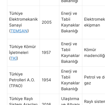
Bakanlığı
Türkiye
Enerji ve
Elektromekanik
Tabii
Elektromek
2005
Sanayi
Kaynaklar
ekipman
(
TEMSAN
)
Bakanlığı
Enerji ve
Türkiye Kömür
Tabii
Kömür
İşletmeleri
1957
Kaynaklar
madenciliğ
(
TKİ
)
Bakanlığı
Enerji ve
Türkiye
Tabii
Petrol ve d
Petrolleri A.O.
1954
Kaynaklar
gaz
(TPAO)
Bakanlığı
Türkiye Raylı
Ulaştırma
Raylı siste
Sistem Araçları
2016
ve Altyapı