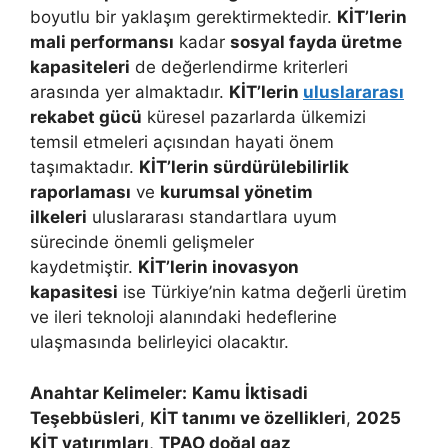
boyutlu bir yaklaşım gerektirmektedir.
KİT’lerin
mali performansı
kadar
sosyal fayda üretme
kapasiteleri
de değerlendirme kriterleri
arasında yer almaktadır.
KİT’lerin
uluslararası
rekabet gücü
küresel pazarlarda ülkemizi
temsil etmeleri açısından hayati önem
taşımaktadır.
KİT’lerin sürdürülebilirlik
raporlaması
ve
kurumsal yönetim
ilkeleri
uluslararası standartlara uyum
sürecinde önemli gelişmeler
kaydetmiştir.
KİT’lerin inovasyon
kapasitesi
ise Türkiye’nin katma değerli üretim
ve ileri teknoloji alanındaki hedeflerine
ulaşmasında belirleyici olacaktır.
Anahtar Kelimeler:
Kamu İktisadi
Teşebbüsleri
,
KİT tanımı ve özellikleri
,
2025
KİT yatırımları
,
TPAO doğal gaz