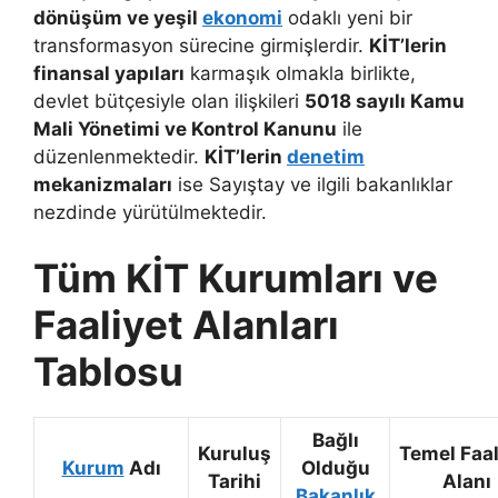
dönüşüm ve yeşil
ekonomi
odaklı yeni bir
transformasyon sürecine girmişlerdir.
KİT’lerin
finansal yapıları
karmaşık olmakla birlikte,
devlet bütçesiyle olan ilişkileri
5018 sayılı Kamu
Mali Yönetimi ve Kontrol Kanunu
ile
düzenlenmektedir.
KİT’lerin
denetim
mekanizmaları
ise Sayıştay ve ilgili bakanlıklar
nezdinde yürütülmektedir.
Tüm KİT Kurumları ve
Faaliyet Alanları
Tablosu
Bağlı
Kuruluş
Temel Faal
Kurum
Adı
Olduğu
Tarihi
Alanı
Bakanlık