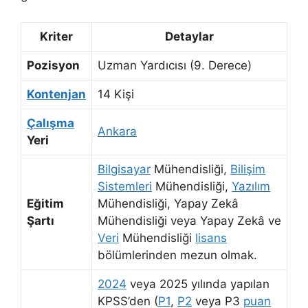
Kriter
Detaylar
Pozisyon
Uzman Yardıcısı (9. Derece)
Kontenjan
14 Kişi
Çalışma
Ankara
Yeri
Bilgisayar
Mühendisliği,
Bilişim
Sistemleri
Mühendisliği,
Yazılım
Eğitim
Mühendisliği, Yapay Zekâ
Şartı
Mühendisliği veya Yapay Zekâ ve
Veri
Mühendisliği
lisans
bölümlerinden mezun olmak.
2024
veya 2025 yılında yapılan
KPSS’den (
P1
,
P2
veya P3
puan