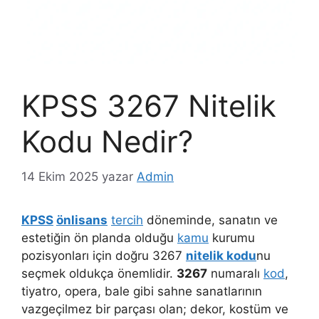
KPSS 3267 Nitelik
Kodu Nedir?
14 Ekim 2025
yazar
Admin
KPSS
önlisans
tercih
döneminde, sanatın ve
estetiğin ön planda olduğu
kamu
kurumu
pozisyonları için doğru 3267
nitelik kodu
nu
seçmek oldukça önemlidir.
3267
numaralı
kod
,
tiyatro, opera, bale gibi sahne sanatlarının
vazgeçilmez bir parçası olan; dekor, kostüm ve