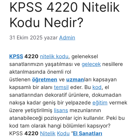
KPSS 4220 Nitelik
Kodu Nedir?
31 Ekim 2025
yazar
Admin
KPSS
4220
nitelik kodu
, geleneksel
sanatlarımızın yaşatılması ve
gelecek
nesillere
aktarılmasında önemli rol
üstlenen
öğretmen
ve
uzman
ları kapsayan
kapsamlı bir alanı
temsil
eder. Bu
kod
, el
sanatlarından dekoratif ürünlere, dokumadan
nakışa kadar geniş bir yelpazede
eğitim
vermek
üzere yetiştirilmiş
lisans
mezunlarının
atanabileceği pozisyonlar için kullanılır. Peki bu
kod tam olarak hangi bölümleri kapsıyor?
KPSS
4220
Nitelik
Kodu
“
El Sanatları