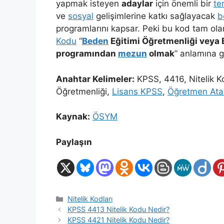
yapmak isteyen
adaylar
için önemli bir
te
ve
sosyal
gelişimlerine katkı sağlayacak
b
programlarını kapsar. Peki bu kod tam ola
Kodu
“
Beden
Eğitimi Öğretmenliği veya 
programından
mezun
olmak
” anlamına g
Anahtar Kelimeler:
KPSS, 4416, Nitelik K
Öğretmenliği,
Lisans KPSS
,
Öğretmen At
Kaynak:
ÖSYM
Paylaşın
Kategoriler
Nitelik Kodları
KPSS 4413 Nitelik Kodu Nedir?
KPSS 4421 Nitelik Kodu Nedir?