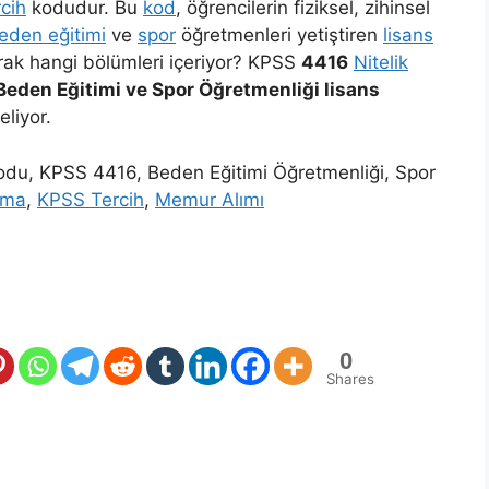
rcih
kodudur. Bu
kod
, öğrencilerin fiziksel, zihinsel
eden eğitimi
ve
spor
öğretmenleri yetiştiren
lisans
rak hangi bölümleri içeriyor? KPSS
4416
Nitelik
Beden Eğitimi ve Spor Öğretmenliği lisans
eliyor.
odu, KPSS 4416, Beden Eğitimi Öğretmenliği, Spor
ama
,
KPSS Tercih
,
Memur Alımı
0
Shares