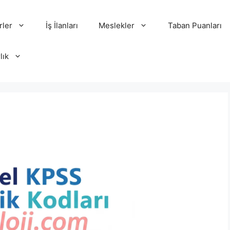
rler
İş İlanları
Meslekler
Taban Puanları
lık