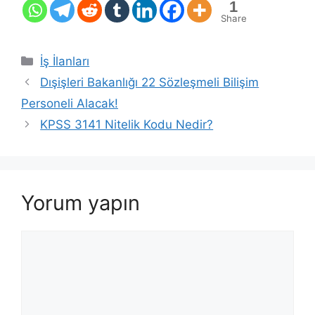
1
Share
Kategoriler
İş İlanları
Dışişleri Bakanlığı 22 Sözleşmeli Bilişim
Personeli Alacak!
KPSS 3141 Nitelik Kodu Nedir?
Yorum yapın
Yorum