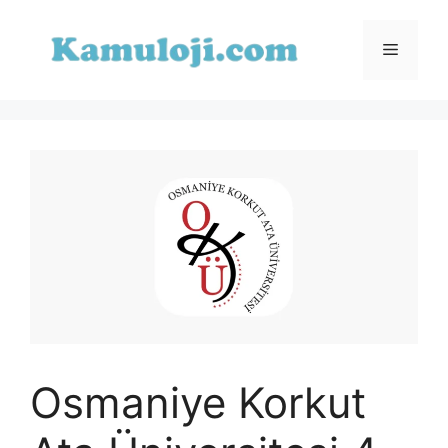
İçeriğe
atla
Menü
Osmaniye Korkut