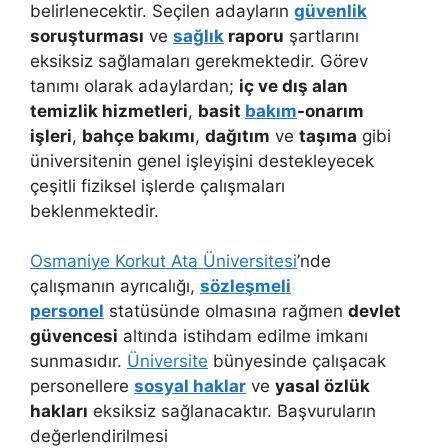
belirlenecektir. Seçilen adayların
güvenlik
soruşturması
ve
sağlık
raporu
şartlarını
eksiksiz sağlamaları gerekmektedir. Görev
tanımı olarak adaylardan;
iç ve dış alan
temizlik hizmetleri
,
basit
bakım
-onarım
işleri
,
bahçe bakımı
,
dağıtım
ve
taşıma
gibi
üniversitenin genel işleyişini destekleyecek
çeşitli fiziksel işlerde çalışmaları
beklenmektedir.
Osmaniye Korkut Ata Üniversitesi
’nde
çalışmanın ayrıcalığı,
sözleşmeli
personel
statüsünde olmasına rağmen
devlet
güvencesi
altında istihdam edilme imkanı
sunmasıdır.
Üniversite
bünyesinde çalışacak
personellere
sosyal haklar
ve
yasal özlük
hakları
eksiksiz sağlanacaktır. Başvuruların
değerlendirilmesi