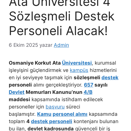
Ata Üniversitesi 4
Sözleşmeli Destek
Personeli Alacak!
6 Ekim 2025
yazar
Admin
Osmaniye Korkut Ata
Üniversitesi
, kurumsal
işleyişini güçlendirmek ve
kampüs
hizmetlerini
en iyi seviyeye taşımak için
sözleşmeli
destek
personeli
alımı gerçekleştiriyor.
657
sayılı
Devlet
Memurları Kanunu’nun
4/B
maddesi
kapsamında istihdam edilecek
personeller için
başvuru
süreci
başlamıştır.
Kamu
personel alımı
kapsamında
toplam
4
destek personeli
kontenjanı bulunan
bu ilan,
devlet kadrosunda
güvenceli bir iş