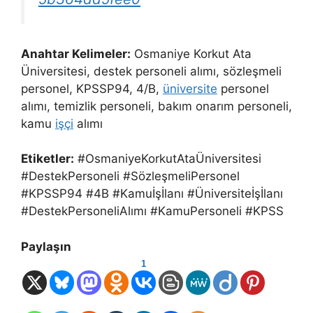
Anahtar Kelimeler:
Osmaniye Korkut Ata
Üniversitesi, destek personeli alımı, sözleşmeli
personel, KPSSP94, 4/B,
üniversite
personel
alımı, temizlik personeli, bakım onarım personeli,
kamu
işçi
alımı
Etiketler:
#OsmaniyeKorkutAtaÜniversitesi
#DestekPersoneli #SözleşmeliPersonel
#KPSSP94 #4B #Kamuİşİlanı #Üniversiteİşİlanı
#DestekPersoneliAlımı #KamuPersoneli #KPSS
Paylaşın
1