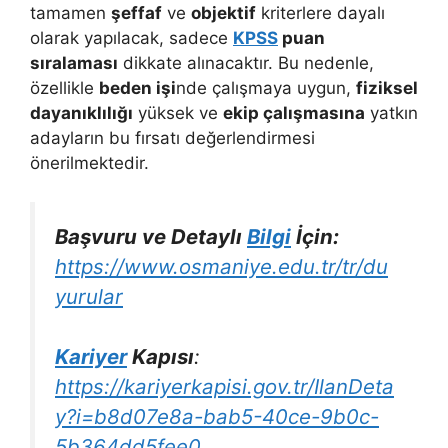
tamamen
şeffaf
ve
objektif
kriterlere dayalı
olarak yapılacak, sadece
KPSS
puan
sıralaması
dikkate alınacaktır. Bu nedenle,
özellikle
beden işi
nde çalışmaya uygun,
fiziksel
dayanıklılığı
yüksek ve
ekip çalışmasına
yatkın
adayların bu fırsatı değerlendirmesi
önerilmektedir.
Başvuru ve Detaylı
Bilgi
İçin:
https://www.osmaniye.edu.tr/tr/du
yurular
Kariyer
Kapısı
:
https://kariyerkapisi.gov.tr/IlanDeta
y?i=b8d07e8a-bab5-40ce-9b0c-
5b364dd5fee0