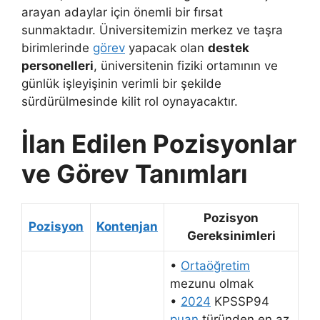
arayan adaylar için önemli bir fırsat
sunmaktadır. Üniversitemizin merkez ve taşra
birimlerinde
görev
yapacak olan
destek
personelleri
, üniversitenin fiziki ortamının ve
günlük işleyişinin verimli bir şekilde
sürdürülmesinde kilit rol oynayacaktır.
İlan Edilen Pozisyonlar
ve Görev Tanımları
Pozisyon
Pozisyon
Kontenjan
Gereksinimleri
•
Ortaöğretim
mezunu olmak
•
2024
KPSSP94
puan
türünden en az