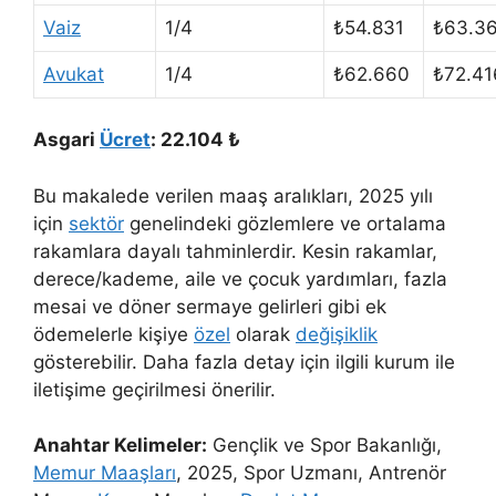
Vaiz
1/4
₺54.831
₺63.3
Avukat
1/4
₺62.660
₺72.41
Asgari
Ücret
: 22.104 ₺
Bu makalede verilen maaş aralıkları, 2025 yılı
için
sektör
genelindeki gözlemlere ve ortalama
rakamlara dayalı tahminlerdir. Kesin rakamlar,
derece/kademe, aile ve çocuk yardımları, fazla
mesai ve döner sermaye gelirleri gibi ek
ödemelerle kişiye
özel
olarak
değişiklik
gösterebilir. Daha fazla detay için ilgili kurum ile
iletişime geçirilmesi önerilir.
Anahtar Kelimeler:
Gençlik ve Spor Bakanlığı,
Memur Maaşları
, 2025, Spor Uzmanı, Antrenör