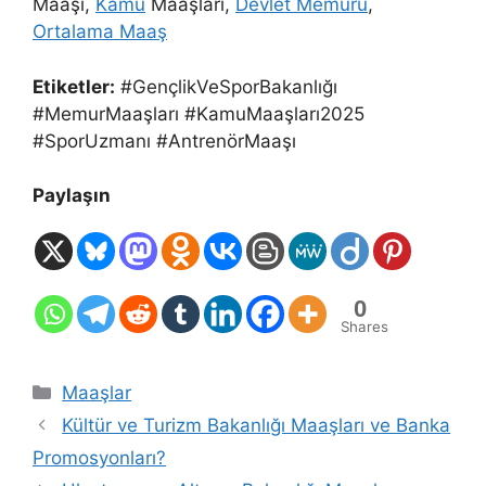
Maaşı,
Kamu
Maaşları,
Devlet Memuru
,
Ortalama Maaş
Etiketler:
#GençlikVeSporBakanlığı
#MemurMaaşları #KamuMaaşları2025
#SporUzmanı #AntrenörMaaşı
Paylaşın
0
Shares
Kategoriler
Maaşlar
Kültür ve Turizm Bakanlığı Maaşları ve Banka
Promosyonları?