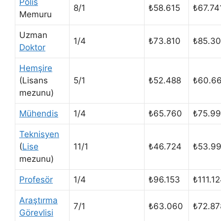
Polis
8/1
₺58.615
₺67.74
Memuru
Uzman
1/4
₺73.810
₺85.3
Doktor
Hemşire
(Lisans
5/1
₺52.488
₺60.6
mezunu)
Mühendis
1/4
₺65.760
₺75.9
Teknisyen
(
Lise
11/1
₺46.724
₺53.9
mezunu)
Profesör
1/4
₺96.153
₺111.1
Araştırma
7/1
₺63.060
₺72.87
Görevlisi