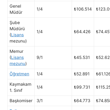
Genel
1/4
₺106.514
₺123.0
Müdür
Şube
Müdürü
1/4
₺64.426
₺74.45
(
Lisans
mezunu)
Memur
(
Lisans
9/1
₺45.531
₺52.6
mezunu
)
Öğretmen
1/4
₺52.891
₺61.12
Kaymakam
1/4
₺99.731
₺115.2
1. Sınıf
Başkomiser
3/1
₺64.773
₺74.85