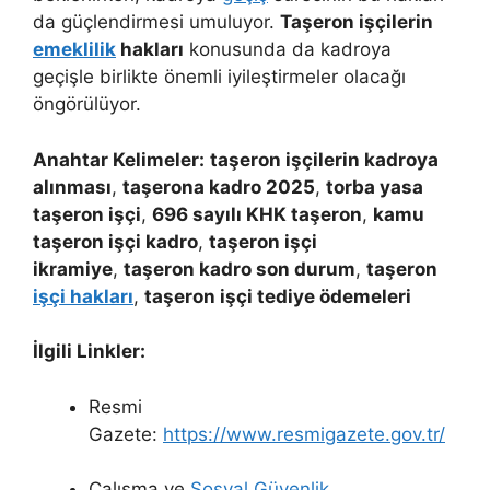
da güçlendirmesi umuluyor.
Taşeron işçilerin
emeklilik
hakları
konusunda da kadroya
geçişle birlikte önemli iyileştirmeler olacağı
öngörülüyor.
Anahtar Kelimeler:
taşeron işçilerin kadroya
alınması
,
taşerona kadro 2025
,
torba yasa
taşeron işçi
,
696 sayılı KHK taşeron
,
kamu
taşeron işçi kadro
,
taşeron işçi
ikramiye
,
taşeron kadro son durum
,
taşeron
işçi hakları
,
taşeron işçi tediye ödemeleri
İlgili Linkler:
Resmi
Gazete:
https://www.resmigazete.gov.tr/
Çalışma ve
Sosyal Güvenlik