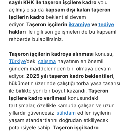
sayılı KHK ile taşeron işçilere kadro
yolu
açılmış olsa da
kapsam dışı kalan taşeron
işçilerin kadro
beklentisi devam
ediyor.
Taşeron işçilerin
ikramiye
ve
tediye
hakları
ile ilgili son gelişmeleri de bu kapsamlı
rehberde bulabilirsiniz.
Taşeron işçilerin kadroya alınması
konusu,
Türkiye
’deki
çalışma
hayatının en önemli
gündem maddelerinden biri olmaya devam
ediyor.
2025 yılı taşeron kadro beklentileri
,
hükümetin üzerinde çalıştığı torba yasa tasarısı
ile birlikte yeni bir boyut kazandı.
Taşeron
işçilere kadro verilmesi
konusundaki
tartışmalar, özellikle kamuda çalışan ve uzun
yıllardır güvencesiz
istihdam
edilen işçilerin
yaşam standartlarını doğrudan etkiliyecek
potansiyele sahip.
Taşeron işçi kadro