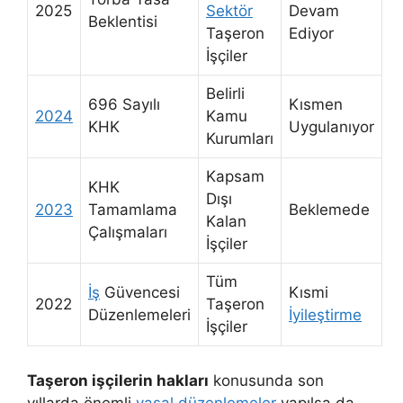
2025
Sektör
Devam
Beklentisi
Taşeron
Ediyor
İşçiler
Belirli
696 Sayılı
Kısmen
2024
Kamu
KHK
Uygulanıyor
Kurumları
Kapsam
KHK
Dışı
2023
Tamamlama
Beklemede
Kalan
Çalışmaları
İşçiler
Tüm
İş
Güvencesi
Kısmi
2022
Taşeron
Düzenlemeleri
İyileştirme
İşçiler
Taşeron işçilerin hakları
konusunda son
yıllarda önemli
yasal düzenlemeler
yapılsa da