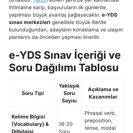
olmasıdır.
Tercih
edilen şehirde yer kalmaması
ihtimaline karşı, başvuruların ilk günlerde
yapılması büyük avantaj sağlayacaktır.
e-YDS
sınav merkezleri
genellikle büyük illerde
bulunduğundan, adayların konaklama ve ulaşım
planlarını da önceden yapması önerilir.
e-YDS Sınav İçeriği ve
Soru Dağılımı Tablosu
Yaklaşık
Açıklama ve
Soru Tipi
Soru
Kazanımlar
Sayısı
Phrasal verb,
Kelime Bilgisi
preposition,
(Vocabulary) &
16-20
tense, modal
Dilbilgisi
Soru