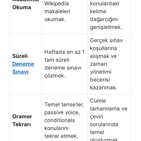
Wikipedia
konulardaki
Okuma
makaleleri
kelime
okumak.
dağarcığını
genişletmek.
Gerçek sınav
koşullarına
Haftada en az 1
Süreli
alışmak ve
tam süreli
Deneme
zaman
deneme sınavı
Sınavı
yönetimi
çözmek.
becerisi
kazanmak.
Cümle
Temel tense’ler,
tamamlama ve
passive voice,
Gramer
çeviri
conditionals
Tekrarı
sorularında
konularını
temel
tekrar etmek.
oluşturmak.