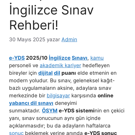
İngilizce Sınav
Rehberi!
30 Mayıs 2025
yazar
Admin
e-YDS
2025/10
İngilizce
Sınavı
,
kamu
personeli ve
akademik kariyer
hedefleyen
bireyler için
dijital
dil
puanı
elde etmenin en
modern yoludur. Bu sınav, geleneksel kağıt-
bazlı uygulamaların aksine, adaylara sınav
merkezinde bir
bilgisayar
karşısında
online
yabancı dil sınavı
deneyimi
sunmaktadır.
ÖSYM
e-YDS sistemi
nin en çekici
yanı, sınav sonucunun aynı gün içinde
açıklanmasıdır; bu da adayların haftalarca
sonuç
beklemek yerine anında
e-YDS sonuç