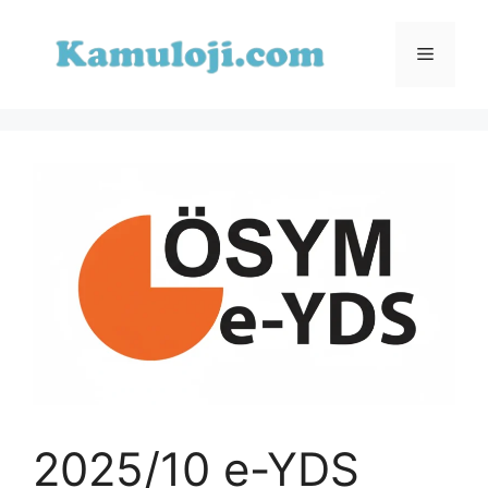
İçeriğe
atla
Menü
2025/10 e-YDS