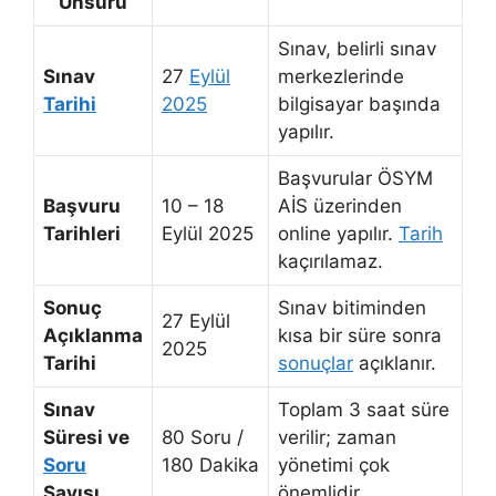
Unsuru
Sınav, belirli sınav
Sınav
27
Eylül
merkezlerinde
Tarihi
2025
bilgisayar başında
yapılır.
Başvurular ÖSYM
Başvuru
10 – 18
AİS üzerinden
Tarihleri
Eylül 2025
online yapılır.
Tarih
kaçırılamaz.
Sonuç
Sınav bitiminden
27 Eylül
Açıklanma
kısa bir süre sonra
2025
Tarihi
sonuçlar
açıklanır.
Sınav
Toplam 3 saat süre
Süresi ve
80 Soru /
verilir; zaman
Soru
180 Dakika
yönetimi çok
Sayısı
önemlidir.