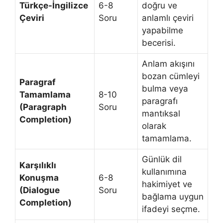
Türkçe-İngilizce
6-8
doğru ve
Çeviri
Soru
anlamlı çeviri
yapabilme
becerisi.
Anlam akışını
bozan cümleyi
Paragraf
bulma veya
Tamamlama
8-10
paragrafı
(Paragraph
Soru
mantıksal
Completion)
olarak
tamamlama.
Günlük dil
Karşılıklı
kullanımına
Konuşma
6-8
hakimiyet ve
(Dialogue
Soru
bağlama uygun
Completion)
ifadeyi seçme.