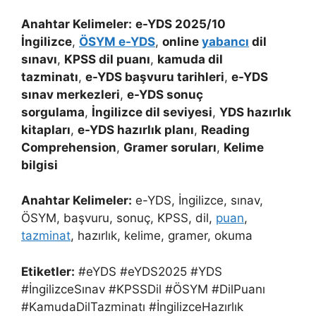
Anahtar Kelimeler:
e-YDS 2025/10
İngilizce
,
ÖSYM e-YDS
,
online
yabancı
dil
sınavı
,
KPSS dil puanı
,
kamuda dil
tazminatı
,
e-YDS başvuru tarihleri
,
e-YDS
sınav merkezleri
,
e-YDS sonuç
sorgulama
,
İngilizce dil seviyesi
,
YDS hazırlık
kitapları
,
e-YDS hazırlık planı
,
Reading
Comprehension
,
Gramer soruları
,
Kelime
bilgisi
Anahtar Kelimeler:
e-YDS, İngilizce, sınav,
ÖSYM, başvuru, sonuç, KPSS, dil,
puan
,
tazminat
, hazırlık, kelime, gramer, okuma
Etiketler:
#eYDS #eYDS2025 #YDS
#İngilizceSınav #KPSSDil #ÖSYM #DilPuanı
#KamudaDilTazminatı #İngilizceHazırlık